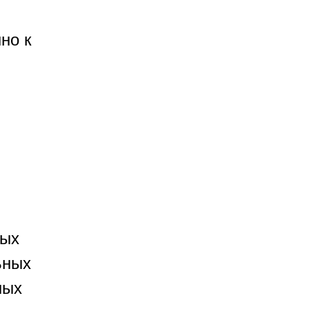
но к
ных
ьных
ных