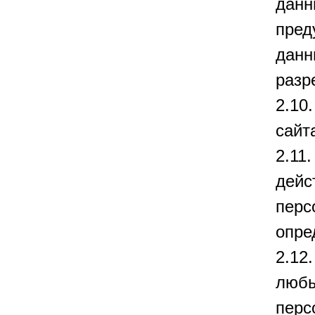
данн
пред
данн
разр
2.10
сайта
2.11
дейс
перс
опре
2.12
любы
перс