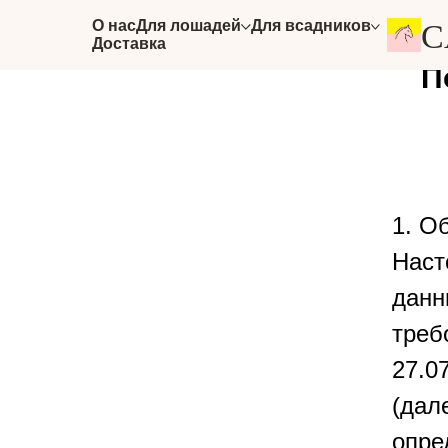
О нас
Для лошадей
Для всадников
C
Доставка
П
1. О
Наст
данн
треб
27.0
(дал
опре