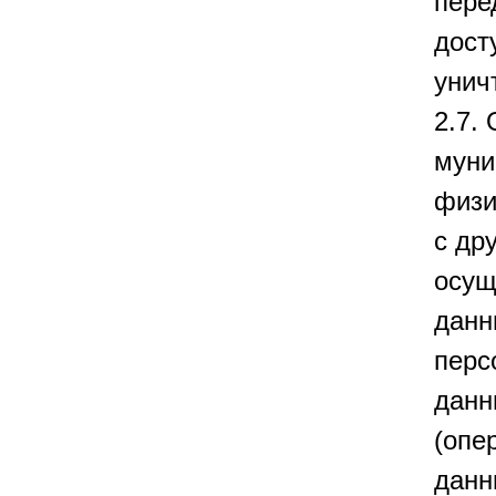
пере
дост
унич
2.7.
муни
физи
с др
осущ
данн
перс
данн
(опе
данн