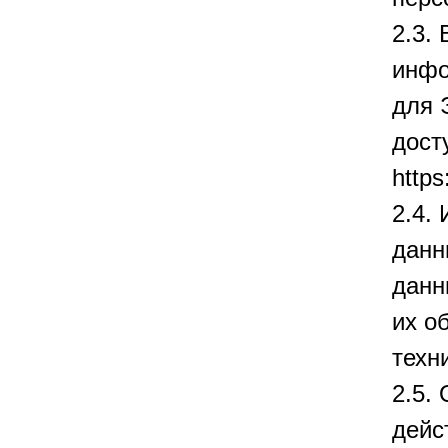
2.3.
инфо
для 
дост
https
2.4.
данн
данн
их о
техн
2.5.
дейс