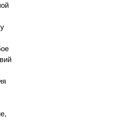
ной
му
бое
твий
ия
е,