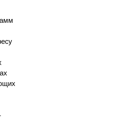
рамм
ресу
х
ах
ающих
—