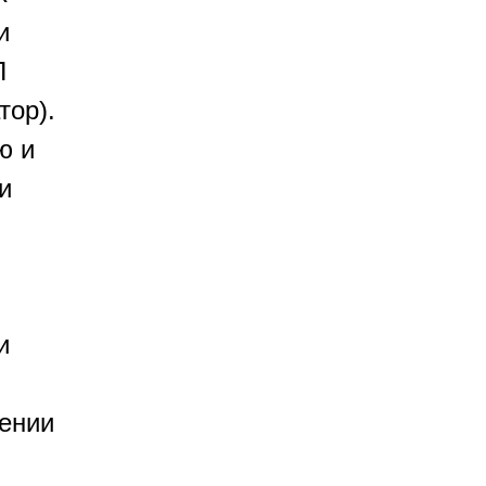
и
П
тор).
ю и
и
и
шении