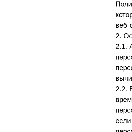
Поли
кото
веб-с
2. О
2.1.
перс
перс
вычи
2.2.
врем
перс
если
перс