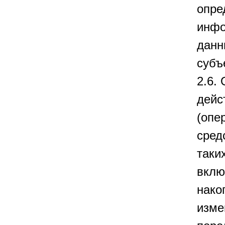
опре
инфо
данн
субъ
2.6.
дейс
(опе
сред
таки
вклю
нако
изме