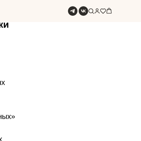
ки
ых
ных»
х