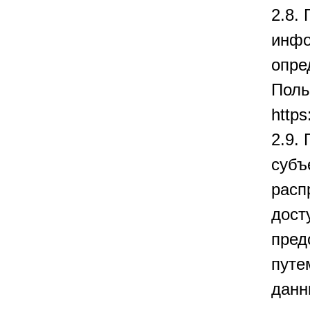
2.8.
инфо
опре
Поль
https
2.9.
субъ
расп
дост
пред
путе
данн