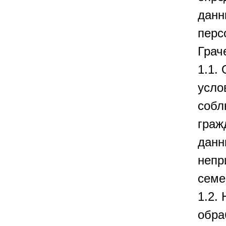
данн
перс
Грач
1.1.
усло
собл
граж
данн
непр
семе
1.2.
обра